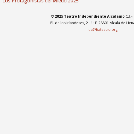
Los Protagonistas del Miedo 2025
©
2025 Teatro Independiente Alcalaíno
C.I.F
Pl. de los Irlandeses, 2 - 1º B 28801 Alcalá de He
tia@tiateatro.org