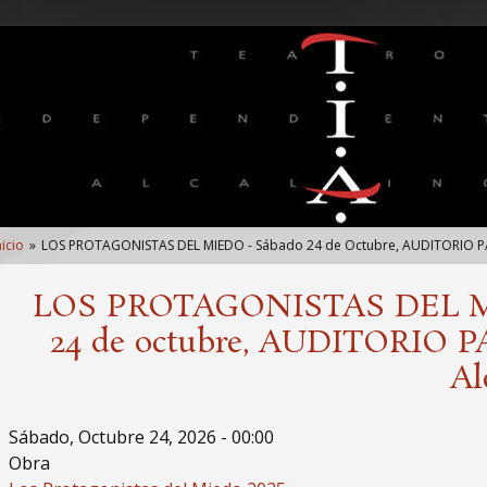
nlaces
nicio
LOS PROTAGONISTAS DEL MIEDO - Sábado 24 de Octubre, AUDITORIO PA
e
yuda
LOS PROTAGONISTAS DEL M
24 de octubre, AUDITORIO 
avegación
Al
Sábado, Octubre 24, 2026 - 00:00
Obra