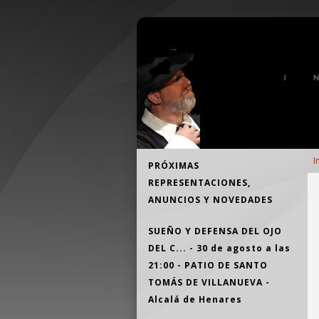
Pasar al contenido principal
Teatro Independiente Alcalaíno
E
Navegación
I
PRÓXIMAS
d
principal
REPRESENTACIONES,
a
ANUNCIOS Y NOVEDADES
a
la
SUEÑO Y DEFENSA DEL OJO
n
DEL C... - 30 de agosto a las
21:00 - PATIO DE SANTO
TOMÁS DE VILLANUEVA -
Alcalá de Henares