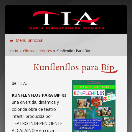
Pasar al contenido principal
Teatro Independiente Alcalaíno
☰
Menú principal
Enlaces
Inicio
Obras anteriores
Kunflenflos Para Bip
de
ayuda
Kunflenflos para Bip
a
la
de T.I.A.
navegación
KUNFLENFLOS PARA BIP
es
una divertida, dinámica y
colorida obra de teatro
infantil producida por
TEATRO INDEPENDIENTE
ALCALAÍNO y en cuya