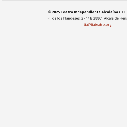
©
2025 Teatro Independiente Alcalaíno
C.I.F
Pl. de los Irlandeses, 2 - 1º B 28801 Alcalá de He
tia@tiateatro.org