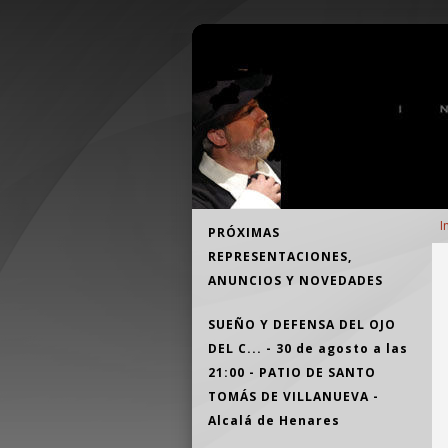
Pasar al contenido principal
Teatro Independiente Alcalaíno
E
Navegación
I
PRÓXIMAS
d
principal
REPRESENTACIONES,
a
ANUNCIOS Y NOVEDADES
a
la
SUEÑO Y DEFENSA DEL OJO
n
DEL C... - 30 de agosto a las
21:00 - PATIO DE SANTO
TOMÁS DE VILLANUEVA -
Alcalá de Henares