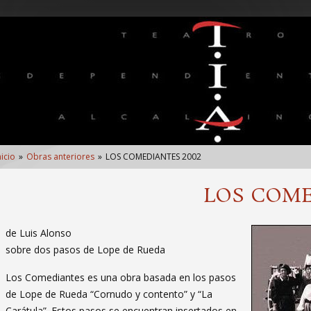
nlaces
nicio
Obras anteriores
LOS COMEDIANTES 2002
e
yuda
LOS COME
de Luis Alonso
avegación
sobre dos pasos de Lope de Rueda
Los Comediantes es una obra basada en los pasos
de Lope de Rueda “Cornudo y contento” y “La
Carátula”. Estos pasos se encuentran insertados en