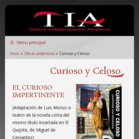
Pasar al contenido principal
Teatro Independiente Alcalaíno
☰
Menú principal
Enlaces
Inicio
Obras anteriores
Curioso y Celoso
de
ayuda
Curioso y Celoso
a
la
EL CURIOSO
navegación
IMPERTINENTE
(Adaptación de Luis Alonso a
teatro de la novela corta del
mismo título insertada en El
Quijote, de Miguel de
Cervantes)