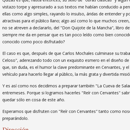
vistazo torpe y apresurado a sus textos me habían conducido a pen
ellas como algo simples, rayando lo insulso, áridas de entender y p
atractivas para el público llano; algo así como lo que muchos creen
no se atreven a declararlo, del "Don Quijote de la Mancha", libro de
siempre me da en pensar que es tan poco leído como bien conocido.
conocido como poco disfrutado?
El caso es que, después de que Carlos Mochales culminase su trabajo d
Celoso", aderezando todo con un exquisito esmero en el diseño de
que, sin duda, es el humor la clave predominante en Cervantes, y el 
vehículo para hacerlo llegar al público, la más grata y divertida misió
Y es así como nos decidimos a preparar también "La Cueva de Sa
entremeses. Porque si logramos hacerles "Reír con Cervantes" s
quedar sólo en cosa de este año.
Esperamos que disfruten con "Reír con Cervantes" tanto como nos
preparándolo.