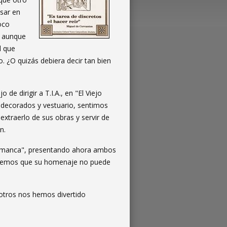
sar en
oco
, aunque
l que
 ¿O quizás debiera decir tan bien
e dirigir a T.I.A., en "El Viejo
 decorados y vestuario, sentimos
extraerlo de sus obras y servir de
n.
lamanca", presentando ahora ambos
abremos que su homenaje no puede
otros nos hemos divertido