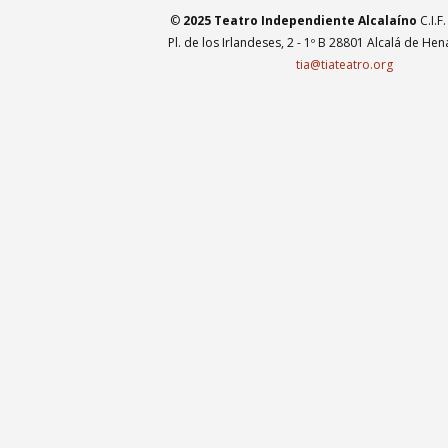
©
2025 Teatro Independiente Alcalaíno
C.I.F
Pl. de los Irlandeses, 2 - 1º B 28801 Alcalá de He
tia@tiateatro.org