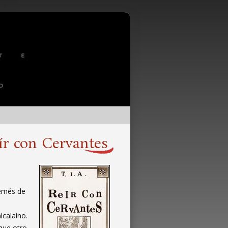
ír con Cervantes
remés de
lcalaíno.
 que otro