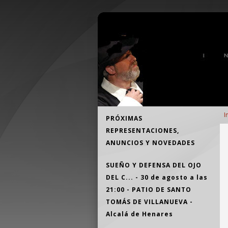
Pasar al contenido principal
Teatro Independiente Alcalaíno
E
Navegación
I
PRÓXIMAS
d
principal
REPRESENTACIONES,
a
ANUNCIOS Y NOVEDADES
a
la
SUEÑO Y DEFENSA DEL OJO
n
DEL C... - 30 de agosto a las
21:00 - PATIO DE SANTO
TOMÁS DE VILLANUEVA -
Alcalá de Henares