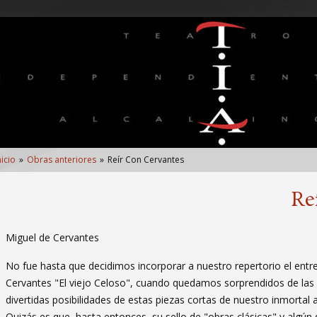
nlaces
nicio
Obras anteriores
Reír Con Cervantes
e
yuda
Re
Miguel de Cervantes
avegación
No fue hasta que decidimos incorporar a nuestro repertorio el ent
Cervantes "El viejo Celoso", cuando quedamos sorprendidos de las
divertidas posibilidades de estas piezas cortas de nuestro inmortal a
Quizás es que, hasta entonces, su sello de "obras clásicas" y algún