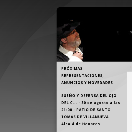
Pasar al contenido principal
Teatro Independiente Alcalaíno
E
Navegación
I
PRÓXIMAS
d
principal
REPRESENTACIONES,
a
ANUNCIOS Y NOVEDADES
a
la
SUEÑO Y DEFENSA DEL OJO
n
DEL C... - 30 de agosto a las
21:00 - PATIO DE SANTO
TOMÁS DE VILLANUEVA -
Alcalá de Henares