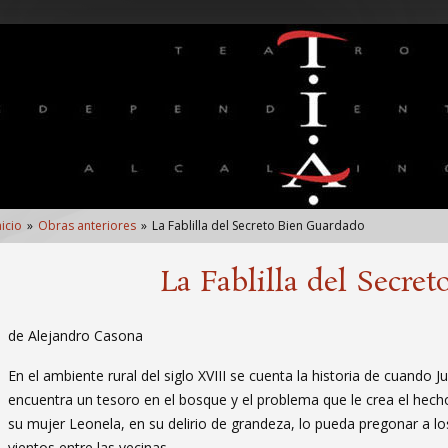
nlaces
nicio
Obras anteriores
La Fablilla del Secreto Bien Guardado
e
yuda
La Fablilla del Secre
de Alejandro Casona
avegación
En el ambiente rural del siglo XVIII se cuenta la historia de cuando J
encuentra un tesoro en el bosque y el problema que le crea el hech
su mujer Leonela, en su delirio de grandeza, lo pueda pregonar a lo
vientos entre las vecinas.