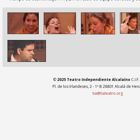
Imagen
Imagen
Imagen
Imagen
Imagen
©
2025 Teatro Independiente Alcalaíno
C.I.F
Pl. de los Irlandeses, 2 - 1º B 28801 Alcalá de He
tia@tiateatro.org