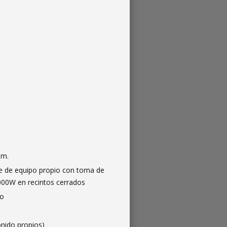
 m.
ne de equipo propio con toma de
000W en recintos cerrados
io
onido propios)