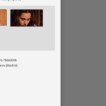
Imagen
. G-78660008
nares (Madrid)