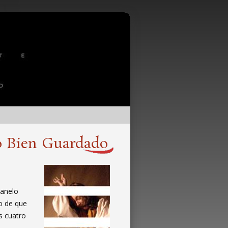
to Bien Guardado
uanelo
o de que
s cuatro