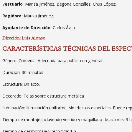
V
estuario
Marisa Jiménez, Begoña González, Chus López;
Regidora:
Marisa Jiménez.
Ayudante de Dirección:
Carlos Ávila
Dircción: Luis Alonso
CARACTERÍSTICAS TÉCNICAS DEL ESPE
Género: Comedia. Adecuada para público en general.
Duración:
30
minutos
Estructura:
Un acto.
Decorado: Telas sobre estructura metálica
Iluminación:
Iluminación uniforme, sin efectos especiales. Puede rep
Tiempo de montaje incluyendo vestido y maquillado de actores:
3
h
Tiempo de desmontaje y recogida: 1 h