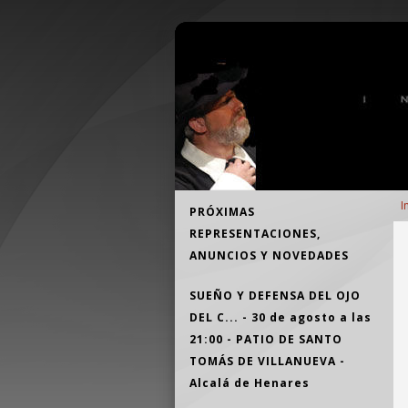
Pasar al contenido principal
Teatro Independiente Alcalaíno
E
Navegación
I
PRÓXIMAS
d
principal
REPRESENTACIONES,
a
ANUNCIOS Y NOVEDADES
a
la
SUEÑO Y DEFENSA DEL OJO
n
DEL C... - 30 de agosto a las
21:00 - PATIO DE SANTO
TOMÁS DE VILLANUEVA -
Alcalá de Henares