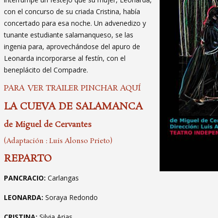
con el concurso de su criada Cristina, había
concertado para esa noche. Un advenedizo y
tunante estudiante salamanqueso, se las
ingenia para, aprovechándose del apuro de
Leonarda incorporarse al festín, con el
beneplácito del Compadre.
PARA VER TRAILER PINCHAR AQU
Í
LA CUEVA DE SALAMANCA
de Miguel de Cervantes
(Adaptación : Luis Alonso Prieto)
REPARTO
PANCRACIO:
Carlangas
LEONARDA:
Soraya Redondo
CRISTINA:
Silvia Arias